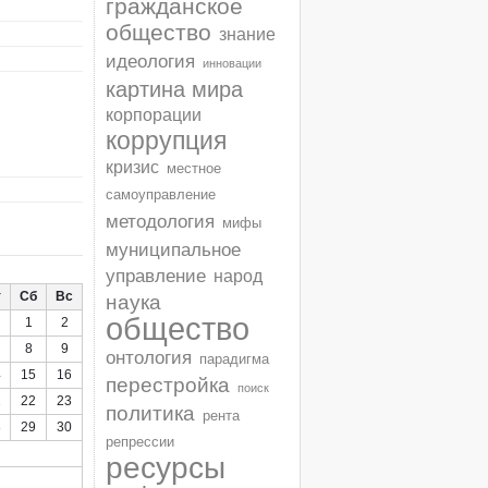
гражданское
общество
знание
идеология
инновации
картина мира
корпорации
коррупция
кризис
местное
самоуправление
методология
мифы
муниципальное
управление
народ
т
Сб
Вс
наука
общество
1
2
8
9
онтология
парадигма
4
15
16
перестройка
поиск
1
22
23
политика
рента
8
29
30
репрессии
ресурсы