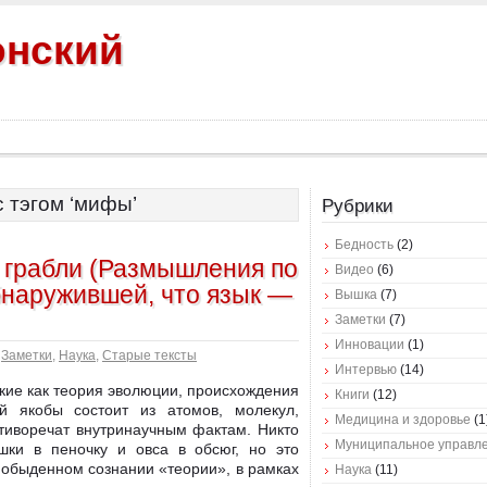
онский
 тэгом ‘мифы’
Рубрики
Бедность
(2)
 грабли (Размышления по
Видео
(6)
бнаружившей, что язык —
Вышка
(7)
Заметки
(7)
Инновации
(1)
,
Заметки
,
Наука
,
Старые тексты
Интервью
(14)
акие как теория эволюции, происхождения
Книги
(12)
ый якобы состоит из атомов, молекул,
Медицина и здоровье
(1
тиворечат внутринаучным фактам. Никто
Муниципальное управл
ки в пеночку и овса в обсюг, но это
 обыденном сознании «теории», в рамках
Наука
(11)