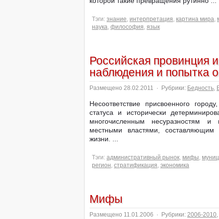
которой такие превращения рутинно ...
Тэги:
знание
,
интерпретация
,
картина мира
,
наука
,
философия
,
язык
Российская провинция и
наблюдения и попытка 
Размещено 28.02.2011
·
Рубрики:
Бедность
,
Несоответствие присвоенного городу
статуса и исторически детерминиров
многочисленным несуразностям и
местными властями, составляющим 
жизни. ...
Тэги:
административный рынок
,
мифы
,
муниц
регион
,
стратификация
,
экономика
Мифы
Размещено 11.01.2006
·
Рубрики:
2006-2010