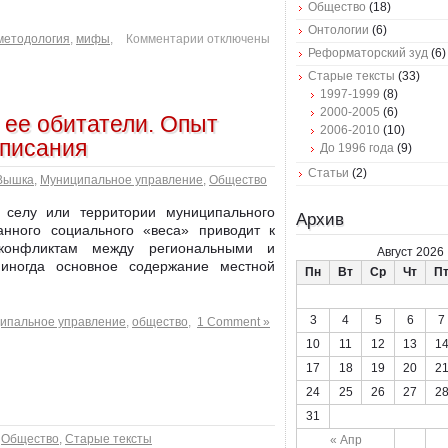
Общество
(18)
Онтологии
(6)
методология
,
мифы
,
Комментарии отключены
Реформаторский зуд
(6)
Старые тексты
(33)
1997-1999
(8)
2000-2005
(6)
 ее обитатели. Опыт
2006-2010
(10)
описания
До 1996 года
(9)
Статьи
(2)
Вышка
,
Муниципальное управление
,
Общество
, селу или территории муниципального
Архив
анного социального «веса» приводит к
 конфликтам между региональными и
Август 2026
иногда основное содержание местной
Пн
Вт
Ср
Чт
П
3
4
5
6
7
ипальное управление
,
общество
,
1 Comment »
10
11
12
13
1
17
18
19
20
2
24
25
26
27
2
31
,
Общество
,
Старые тексты
« Апр