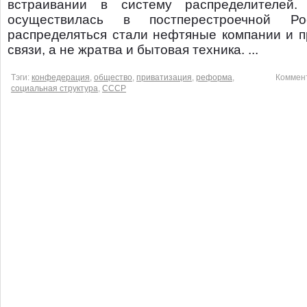
встраивании в систему распределителей.
осуществилась в постперестроечной Ро
распределяться стали нефтяные компании и п
связи, а не жратва и бытовая техника. ...
Тэги:
конфедерация
,
общество
,
приватизация
,
реформа
,
Коммен
социальная структура
,
СССР