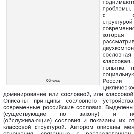
поднимают
проблемы,
с соци
структурой
современн
которая
рассматри
двухкомпон
сосло
классовая
попытка п
социальну
Росси
Обложка
циклическо
доминирование или сословной, или классовой
Описаны принципы сословного устройст
современные российские сословия. Выделены
(существующие по закону) и нет
(обслуживающие) сословия и показаны их о
классовой структурой. Автором описаны ме
отношения, связанные с распределением 